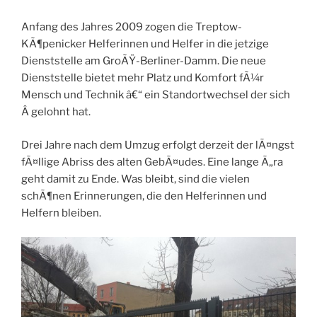
Anfang des Jahres 2009 zogen die Treptow-
KÃ¶penicker Helferinnen und Helfer in die jetzige
Dienststelle am GroÃŸ-Berliner-Damm. Die neue
Dienststelle bietet mehr Platz und Komfort fÃ¼r
Mensch und Technik â€“ ein Standortwechsel der sich
Â gelohnt hat.
Drei Jahre nach dem Umzug erfolgt derzeit der lÃ¤ngst
fÃ¤llige Abriss des alten GebÃ¤udes. Eine lange Ã„ra
geht damit zu Ende. Was bleibt, sind die vielen
schÃ¶nen Erinnerungen, die den Helferinnen und
Helfern bleiben.