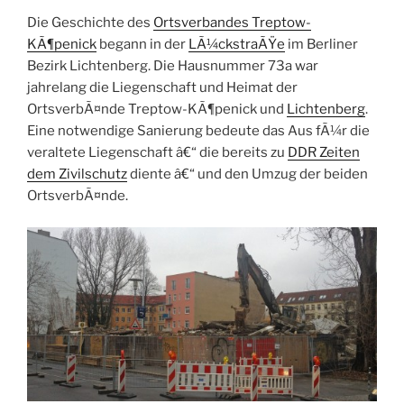
Die Geschichte des
Ortsverbandes Treptow-
KÃ¶penick
begann in der
LÃ¼ckstraÃŸe
im Berliner
Bezirk Lichtenberg. Die Hausnummer 73a war
jahrelang die Liegenschaft und Heimat der
OrtsverbÃ¤nde Treptow-KÃ¶penick und
Lichtenberg
.
Eine notwendige Sanierung bedeute das Aus fÃ¼r die
veraltete Liegenschaft â€“ die bereits zu
DDR Zeiten
dem Zivilschutz
diente â€“ und den Umzug der beiden
OrtsverbÃ¤nde.