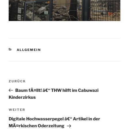
KATEGORIEN
ALLGEMEIN
Beitragsnavigation
Vorheriger
ZURÜCK
Beitrag
Baum fÃ¤llt! â€“ THW hilft im Cabuwazi
Kinderzirkus
Nächster
WEITER
Beitrag
Digitale Hochwasserpegel â€“ Artikel in der
MÃ¤rkischen Oderzeitung