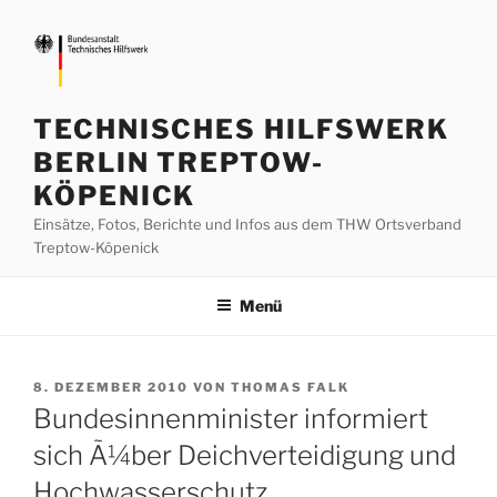
Zum
Inhalt
springen
TECHNISCHES HILFSWERK
BERLIN TREPTOW-
KÖPENICK
Einsätze, Fotos, Berichte und Infos aus dem THW Ortsverband
Treptow-Köpenick
Menü
VERÖFFENTLICHT
8. DEZEMBER 2010
VON
THOMAS FALK
AM
Bundesinnenminister informiert
sich Ã¼ber Deichverteidigung und
Hochwasserschutz