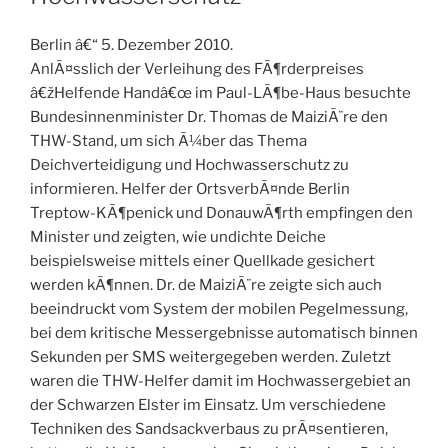
Berlin â€“ 5. Dezember 2010.
AnlÃ¤sslich der Verleihung des FÃ¶rderpreises
â€žHelfende Handâ€œ im Paul-LÃ¶be-Haus besuchte
Bundesinnenminister Dr. Thomas de MaiziÃ¨re den
THW-Stand, um sich Ã¼ber das Thema
Deichverteidigung und Hochwasserschutz zu
informieren.
Helfer der OrtsverbÃ¤nde Berlin
Treptow-KÃ¶penick und DonauwÃ¶rth empfingen den
Minister und zeigten, wie undichte Deiche
beispielsweise mittels einer Quellkade gesichert
werden kÃ¶nnen. Dr. de MaiziÃ¨re zeigte sich auch
beeindruckt vom System der mobilen Pegelmessung,
bei dem kritische Messergebnisse automatisch binnen
Sekunden per SMS weitergegeben werden. Zuletzt
waren die THW-Helfer damit im Hochwassergebiet an
der Schwarzen Elster im Einsatz. Um verschiedene
Techniken des Sandsackverbaus zu prÃ¤sentieren,