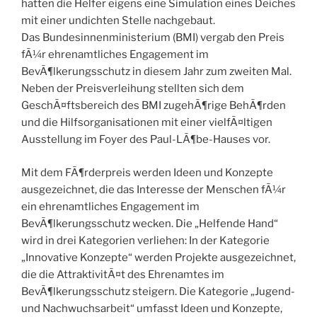
hatten die Helfer eigens eine Simulation eines Deiches
mit einer undichten Stelle nachgebaut.
Das Bundesinnenministerium (BMI) vergab den Preis
fÃ¼r ehrenamtliches Engagement im
BevÃ¶lkerungsschutz in diesem Jahr zum zweiten Mal.
Neben der Preisverleihung stellten sich dem
GeschÃ¤ftsbereich des BMI zugehÃ¶rige BehÃ¶rden
und die Hilfsorganisationen mit einer vielfÃ¤ltigen
Ausstellung im Foyer des Paul-LÃ¶be-Hauses vor.
Mit dem FÃ¶rderpreis werden Ideen und Konzepte
ausgezeichnet, die das Interesse der Menschen fÃ¼r
ein ehrenamtliches Engagement im
BevÃ¶lkerungsschutz wecken. Die „Helfende Hand“
wird in drei Kategorien verliehen: In der Kategorie
„Innovative Konzepte“ werden Projekte ausgezeichnet,
die die AttraktivitÃ¤t des Ehrenamtes im
BevÃ¶lkerungsschutz steigern. Die Kategorie „Jugend-
und Nachwuchsarbeit“ umfasst Ideen und Konzepte,