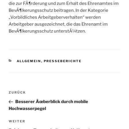
die zur FÃ¶rderung und zum Erhalt des Ehrenamtes im
BevÃ¶lkerungsschutz beitragen. In der Kategorie
„Vorbildliches Arbeitgeberverhalten“ werden
Arbeitgeber ausgezeichnet, die das Ehrenamt im
BevÃ¶lkerungsschutz unterstÃ¼tzen.
KATEGORIEN
ALLGEMEIN
,
PRESSEBERICHTE
Beitragsnavigation
Vorheriger
ZURÜCK
Beitrag
Besserer Ãœberblick durch mobile
Hochwasserpegel
Nächster
WEITER
Beitrag