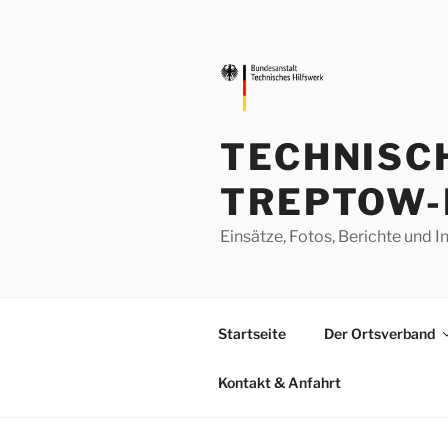
Zum
Inhalt
springen
TECHNISC
TREPTOW-
Einsätze, Fotos, Berichte un
Startseite
Der Ortsverband
Kontakt & Anfahrt