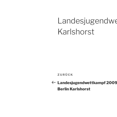
Landesjugendwe
Karlshorst
Beitragsnavigation
Vorheriger
ZURÜCK
Beitrag
Landesjugendwettkampf 200
Berlin Karlshorst